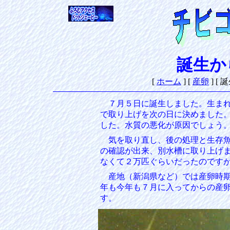
誕生か
[
ホーム
]
[
産卵
]
[ 
７月５日に誕生しました。生まれ
で取り上げを次の日に決めました
した。水質の悪化が原因でしょう
気を取り直し、後の処理と生存魚
の確認が出来、別水槽に取り上げ
なくて２万匹ぐらいだったのです
産地（新潟県など）では産卵時期
年も今年も７月に入ってからの産
す。